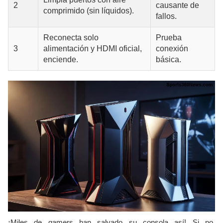
2
causante de
comprimido (sin líquidos).
fallos.
Reconecta solo
Prueba
3
alimentación y HDMI oficial,
conexión
enciende.
básica.
¡Miles de gamers han salvado su consola así! Si no,