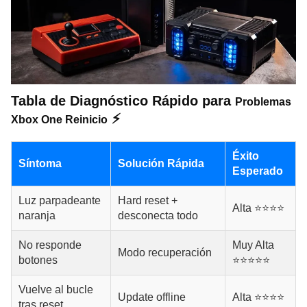
Tabla de Diagnóstico Rápido para
Problemas
⚡
Xbox One Reinicio
Éxito
Síntoma
Solución Rápida
Esperado
Luz parpadeante
Hard reset +
Alta ⭐⭐⭐⭐
naranja
desconecta todo
No responde
Muy Alta
Modo recuperación
botones
⭐⭐⭐⭐⭐
Vuelve al bucle
Update offline
Alta ⭐⭐⭐⭐
tras reset