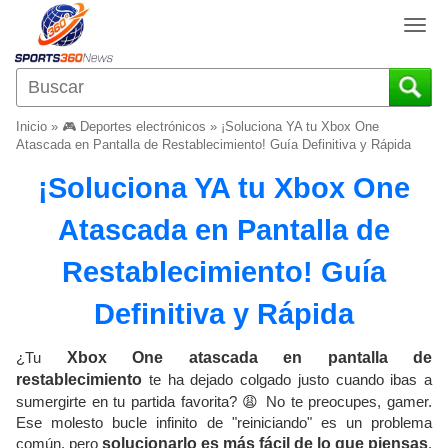
T
o
g
g
l
Inicio
»
🎮 Deportes electrónicos
»
¡Soluciona YA tu Xbox One
e
Atascada en Pantalla de Restablecimiento! Guía Definitiva y Rápida
n
¡Soluciona YA tu Xbox One
a
v
Atascada en Pantalla de
i
g
Restablecimiento! Guía
a
t
Definitiva y Rápida
i
o
¿Tu
Xbox One atascada en pantalla de
n
restablecimiento
te ha dejado colgado justo cuando ibas a
sumergirte en tu partida favorita? 😩 No te preocupes, gamer.
Ese molesto bucle infinito de "reiniciando" es un problema
común, pero
solucionarlo es más fácil de lo que piensas
.