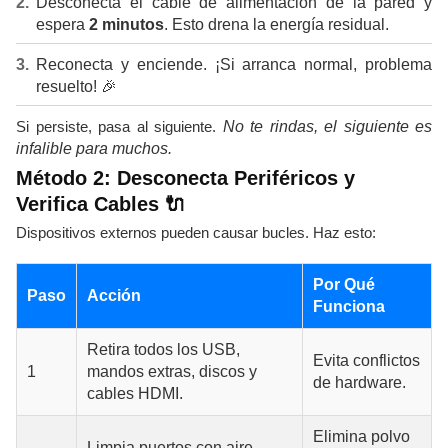
Desconecta el cable de alimentación de la pared y
espera
2 minutos
. Esto drena la energía residual.
Reconecta y enciende. ¡Si arranca normal, problema
resuelto! 🎉
Si persiste, pasa al siguiente.
No te rindas, el siguiente es
infalible para muchos.
Método 2: Desconecta Periféricos y
Verifica Cables 🔌
Dispositivos externos pueden causar bucles. Haz esto:
Por Qué
Paso
Acción
Funciona
Retira todos los USB,
Evita conflictos
1
mandos extras, discos y
de hardware.
cables HDMI.
Elimina polvo
Limpia puertos con aire