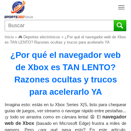
T
o
g
g
l
Inicio
»
🎮 Deportes electrónicos
»
¿Por qué el navegador web de Xbox
e
es TAN LENTO? Razones ocultas y trucos para acelerarlo YA
n
¿Por qué el navegador web
a
v
de Xbox es TAN LENTO?
i
g
Razones ocultas y trucos
a
t
para acelerarlo YA
i
o
Imagina esto: estás en tu Xbox Series X|S, listo para chequear
n
guías de juegos, ver streams o navegar rápido entre pestañas...
¡y todo se arrastra como en cámara lenta! 😩 El
navegador
web de Xbox
(basado en Microsoft Edge) frustra a miles de
gamers. Pero ¿por qué pasa esto? En este artículo,