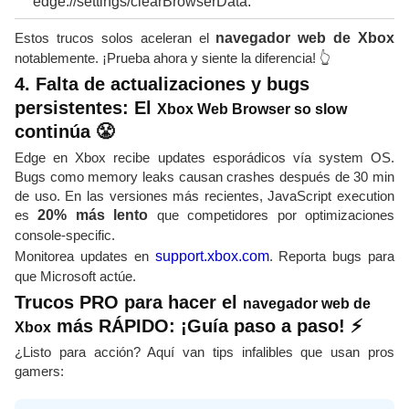
edge://settings/clearBrowserData.
Estos trucos solos aceleran el
navegador web de Xbox
notablemente. ¡Prueba ahora y siente la diferencia! 👆
4. Falta de actualizaciones y bugs
persistentes: El
Xbox Web Browser so slow
continúa 😤
Edge en Xbox recibe updates esporádicos vía system OS.
Bugs como memory leaks causan crashes después de 30 min
de uso. En las versiones más recientes, JavaScript execution
es
20% más lento
que competidores por optimizaciones
console-specific.
Monitorea updates en
support.xbox.com
. Reporta bugs para
que Microsoft actúe.
Trucos PRO para hacer el
navegador web de
más RÁPIDO: ¡Guía paso a paso! ⚡
Xbox
¿Listo para acción? Aquí van tips infalibles que usan pros
gamers: