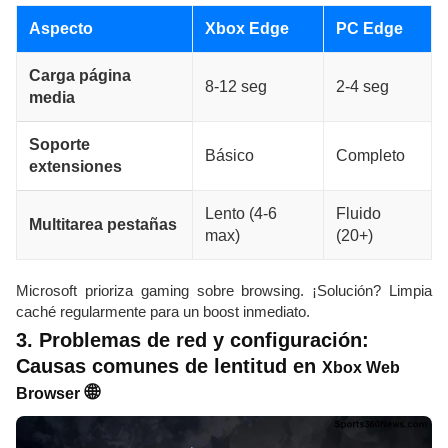
Aspecto
Xbox Edge
PC Edge
Carga página
8-12 seg
2-4 seg
media
Soporte
Básico
Completo
extensiones
Lento (4-6
Fluido
Multitarea pestañas
max)
(20+)
Microsoft prioriza gaming sobre browsing. ¡Solución? Limpia
caché regularmente para un boost inmediato.
3. Problemas de red y configuración:
Causas comunes de lentitud en
Xbox Web
🌐
Browser