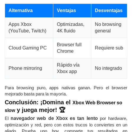
Alternativa
Ventajas
Desventajas
Apps Xbox
Optimizadas,
No browsing
(YouTube, Twitch)
4K fluido
general
Browser full
Cloud Gaming PC
Requiere sub
Chrome
Rápido vía
Phone mirroring
No integrado
Xbox app
Para browsing puro, apps nativas ganan. Pero el browser
mejorado basta para la mayoría.
Conclusión: ¡Domina el
Xbox Web Browser so
y juega mejor! 🏆
slow
El
navegador web de Xbox es tan lento
por hardware,
optimización y red, pero con estos trucos lo conviertes en un
aliado. Prueba uno hoy, comparte tus resultados en