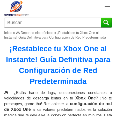
T
o
g
g
l
Inicio
»
🎮 Deportes electrónicos
»
¡Restablece tu Xbox One al
e
Instante! Guía Definitiva para Configuración de Red Predeterminada
n
¡Restablece tu Xbox One al
a
v
Instante! Guía Definitiva para
i
g
Configuración de Red
a
t
Predeterminada
i
o
🎮 ¿Estás harto de lags, desconexiones constantes o
n
velocidades de descarga lentas en tu
Xbox One
? ¡No te
preocupes, game thủ! Restablecer la
configuración de red
de Xbox One
a los valores predeterminados es la solución
mágica que te devuelve la conexión perfecta en minutos. Esta