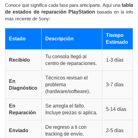
Conoce qué significa cada fase para anticiparte. Aquí una
tabla
de estados de reparación PlayStation
basada en la info
más reciente de Sony:
Tiempo
Estado
Descripción
Estimado
Tu consola llegó al
Recibido
1-3 días
centro de reparaciones.
Técnicos revisan el
En
problema
3-7 días
Diagnóstico
(hardware/software).
En
Se arregla el fallo.
5-14 días
Reparación
Incluye piezas si aplica.
De regreso a ti con
Enviado
2-5 días
tracking de envío.