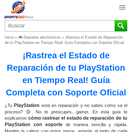
T
o
g
g
l
Inicio
»
🎮 Deportes electrónicos
»
¡Rastrea el Estado de Reparación
e
de tu PlayStation en Tiempo Real! Guía Completa con Soporte Oficial
n
¡Rastrea el Estado de
a
v
Reparación de tu PlayStation
i
g
en Tiempo Real! Guía
a
t
Completa con Soporte Oficial
i
o
¿Tu
PlayStation
está en reparación y no sabes cómo va el
n
proceso? 😟 No te preocupes, gamer. En esta guía te
explicamos
cómo rastrear el estado de reparación de tu
PlayStation con soporte
de manera sencilla y rápida.
Mantén la calma: con estos pasos, estarás al tanto de cada