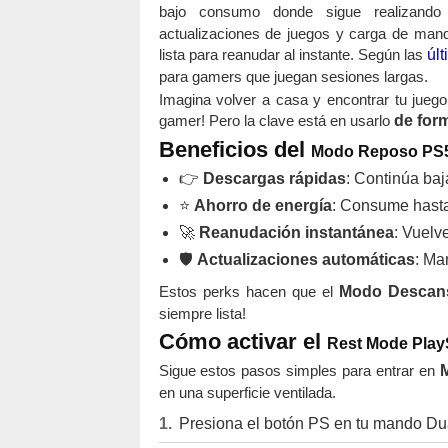
bajo consumo donde sigue realizand
actualizaciones de juegos y carga de mand
lista para reanudar al instante. Según las
úl
para gamers que juegan sesiones largas.
Imagina volver a casa y encontrar tu juego
gamer! Pero la clave está en usarlo
de for
Beneficios del
Modo Reposo PS
👉
Descargas rápidas
: Continúa ba
⭐
Ahorro de energía
: Consume hast
🚀
Reanudación instantánea
: Vuelv
🛡️
Actualizaciones automáticas
: Ma
Estos perks hacen que el
Modo Descan
siempre lista!
Cómo activar el
Rest Mode PlayS
Sigue estos pasos simples para entrar en
en una superficie ventilada.
Presiona el botón PS en tu mando Du