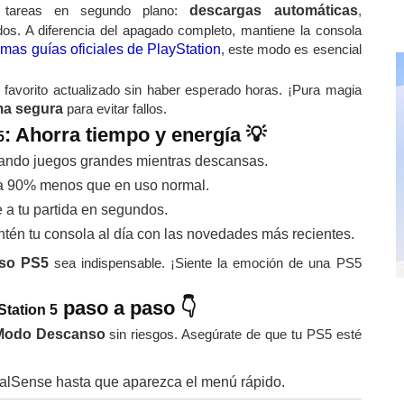
o tareas en segundo plano:
descargas automáticas
,
os. A diferencia del apagado completo, mantiene la consola
timas guías oficiales de PlayStation
, este modo es esencial
 favorito actualizado sin haber esperado horas. ¡Pura magia
ma segura
para evitar fallos.
: Ahorra tiempo y energía 💡
5
jando juegos grandes mientras descansas.
a 90% menos que en uso normal.
e a tu partida en segundos.
ntén tu consola al día con las novedades más recientes.
so PS5
sea indispensable. ¡Siente la emoción de una PS5
paso a paso 👇
tation 5
Modo Descanso
sin riesgos. Asegúrate de que tu PS5 esté
alSense hasta que aparezca el menú rápido.