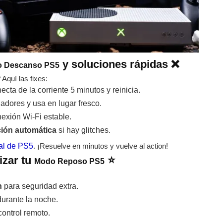
y soluciones rápidas ❌
 Descanso PS5
Aquí las fixes:
ecta de la corriente 5 minutos y reinicia.
ladores y usa en lugar fresco.
onexión Wi-Fi estable.
ción automática
si hay glitches.
ial de PS5
. ¡Resuelve en minutos y vuelve al action!
izar tu
⭐
Modo Reposo PS5
n
para seguridad extra.
urante la noche.
ontrol remoto.