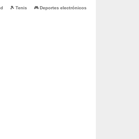
ed
🎾 Tenis
🎮 Deportes electrónicos