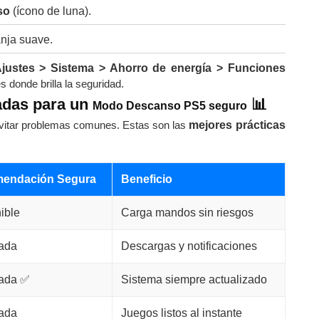
so
(ícono de luna).
anja suave.
justes > Sistema > Ahorro de energía > Funciones
es donde brilla la seguridad.
adas para un
📊
Modo Descanso PS5 seguro
 evitar problemas comunes. Estas son las
mejores prácticas
endación Segura
Beneficio
ible
Carga mandos sin riesgos
tada
Descargas y notificaciones
tada ✅
Sistema siempre actualizado
tada
Juegos listos al instante