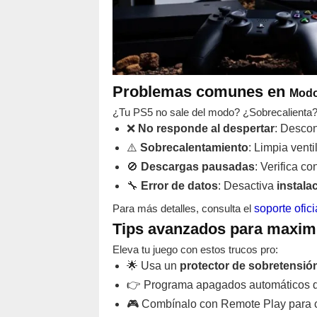
Problemas comunes en
Modo
¿Tu PS5 no sale del modo? ¿Sobrecalienta? 
❌
No responde al despertar
: Descon
⚠️
Sobrecalentamiento
: Limpia venti
🚫
Descargas pausadas
: Verifica c
🔧
Error de datos
: Desactiva
instala
Para más detalles, consulta el
soporte ofic
Tips avanzados para maxim
Eleva tu juego con estos trucos pro:
🌟 Usa un
protector de sobretensió
👉 Programa apagados automáticos d
🎮 Combínalo con Remote Play para c