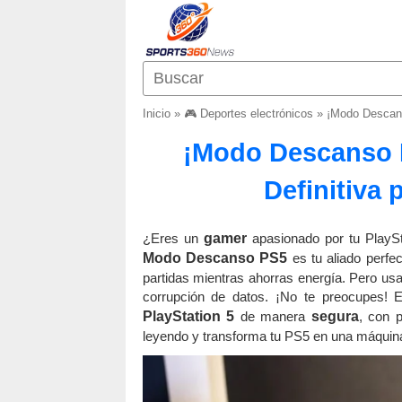
Inicio
»
🎮 Deportes electrónicos
»
¡Modo Descans
¡Modo Descanso 
Definitiva 
¿Eres un
gamer
apasionado por tu PlaySt
Modo Descanso PS5
es tu aliado perfe
partidas mientras ahorras energía. Pero u
corrupción de datos. ¡No te preocupes! E
PlayStation 5
de manera
segura
, con 
leyendo y transforma tu PS5 en una máquin