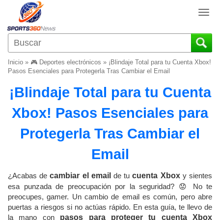
T
o
g
g
l
Inicio
»
🎮 Deportes electrónicos
»
¡Blindaje Total para tu Cuenta Xbox!
e
Pasos Esenciales para Protegerla Tras Cambiar el Email
n
¡Blindaje Total para tu Cuenta
a
v
Xbox! Pasos Esenciales para
i
g
Protegerla Tras Cambiar el
a
t
Email
i
o
¿Acabas de
cambiar el email
de tu
cuenta Xbox
y sientes
n
esa punzada de preocupación por la seguridad? 😟 No te
preocupes, gamer. Un cambio de email es común, pero abre
puertas a riesgos si no actúas rápido. En esta guía, te llevo de
la mano con
pasos para proteger tu cuenta Xbox