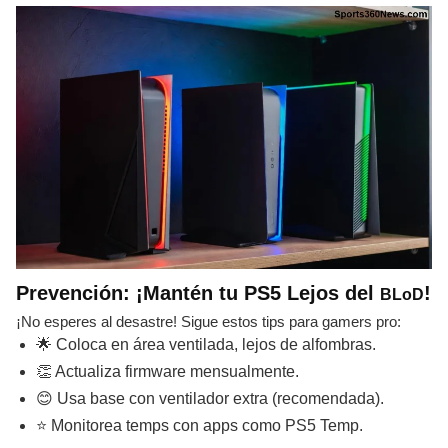
Prevención: ¡Mantén tu PS5 Lejos del
!
BLoD
¡No esperes al desastre! Sigue estos tips para gamers pro:
🌟 Coloca en área ventilada, lejos de alfombras.
👏 Actualiza firmware mensualmente.
😊 Usa base con ventilador extra (recomendada).
⭐ Monitorea temps con apps como PS5 Temp.