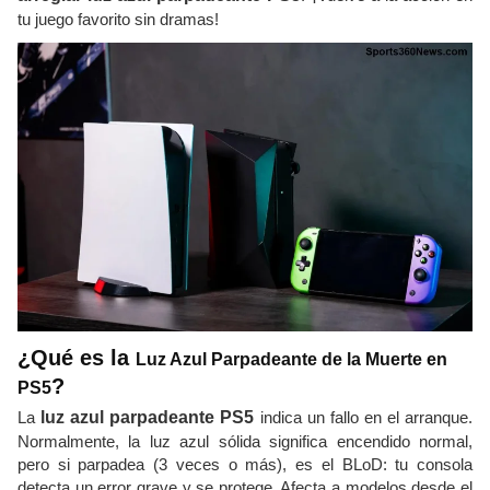
tu juego favorito sin dramas!
¿Qué es la
Luz Azul Parpadeante de la Muerte en
?
PS5
La
luz azul parpadeante PS5
indica un fallo en el arranque.
Normalmente, la luz azul sólida significa encendido normal,
pero si parpadea (3 veces o más), es el BLoD: tu consola
detecta un error grave y se protege. Afecta a modelos desde el