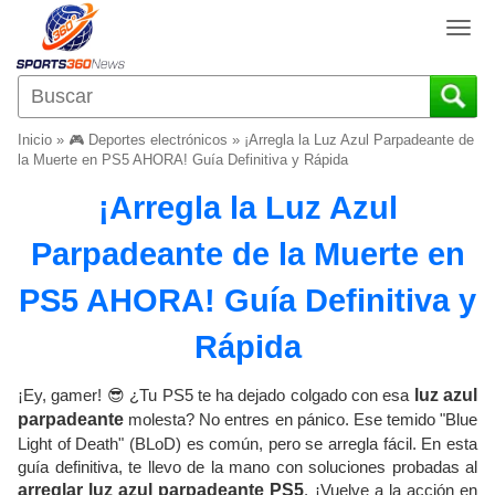
T
o
g
g
l
Inicio
»
🎮 Deportes electrónicos
»
¡Arregla la Luz Azul Parpadeante de
e
la Muerte en PS5 AHORA! Guía Definitiva y Rápida
n
¡Arregla la Luz Azul
a
v
Parpadeante de la Muerte en
i
g
PS5 AHORA! Guía Definitiva y
a
t
Rápida
i
o
¡Ey, gamer! 😎 ¿Tu PS5 te ha dejado colgado con esa
luz azul
n
parpadeante
molesta? No entres en pánico. Ese temido "Blue
Light of Death" (BLoD) es común, pero se arregla fácil. En esta
guía definitiva, te llevo de la mano con soluciones probadas al
arreglar luz azul parpadeante PS5
. ¡Vuelve a la acción en