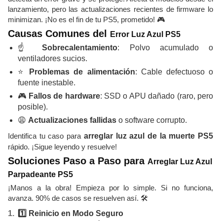
lanzamiento, pero las actualizaciones recientes de firmware lo
minimizan. ¡No es el fin de tu PS5, prometido! 🎮
Causas Comunes del
Error Luz Azul PS5
☝️
Sobrecalentamiento
: Polvo acumulado o
ventiladores sucios.
⭐
Problemas de alimentación
: Cable defectuoso o
fuente inestable.
🎮
Fallos de hardware
: SSD o APU dañado (raro, pero
posible).
😩
Actualizaciones fallidas
o software corrupto.
Identifica tu caso para
arreglar luz azul de la muerte PS5
rápido. ¡Sigue leyendo y resuelve!
Soluciones Paso a Paso para
Arreglar Luz Azul
Parpadeante PS5
¡Manos a la obra! Empieza por lo simple. Si no funciona,
avanza. 90% de casos se resuelven así. 🛠️
1️⃣ Reinicio en Modo Seguro