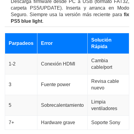
Descarga firmware desde PC a USB (formato FAT32,
carpeta PS5/UPDATE). Inserta y arranca en Modo
Seguro. Siempre usa la versión más reciente para
fix
PS5 blue light
.
Solución
Parpadeos
Error
Rápida
Cambia
1-2
Conexión HDMI
cable/port
Revisa cable
3
Fuente power
nuevo
Limpia
5
Sobrecalentamiento
ventiladores
7+
Hardware grave
Soporte Sony