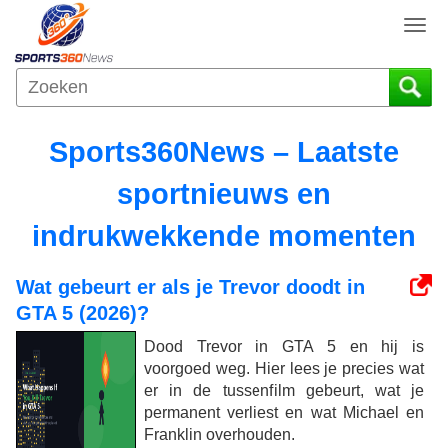
T
o
g
g
l
e
Sports360News – Laatste
n
a
sportnieuws en
v
i
indrukwekkende momenten
g
a
Wat gebeurt er als je Trevor doodt in
t
GTA 5 (2026)?
i
o
Dood Trevor in GTA 5 en hij is
n
voorgoed weg. Hier lees je precies wat
er in de tussenfilm gebeurt, wat je
permanent verliest en wat Michael en
Franklin overhouden.