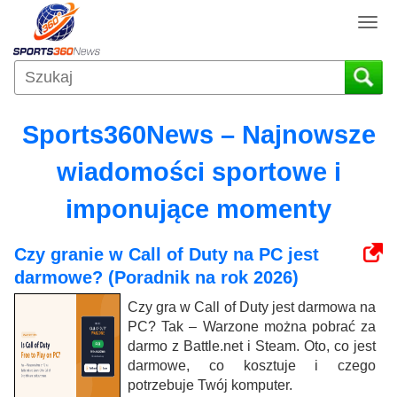
T
o
g
g
l
e
Sports360News – Najnowsze
n
a
wiadomości sportowe i
v
i
imponujące momenty
g
a
Czy granie w Call of Duty na PC jest
t
darmowe? (Poradnik na rok 2026)
i
o
Czy gra w Call of Duty jest darmowa na
n
PC? Tak – Warzone można pobrać za
darmo z Battle.net i Steam. Oto, co jest
darmowe, co kosztuje i czego
potrzebuje Twój komputer.