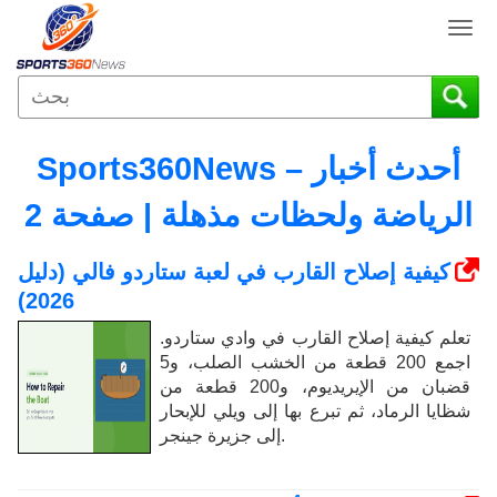
T
o
g
g
l
e
Sports360News – أحدث أخبار
n
a
الرياضة ولحظات مذهلة | صفحة 2
v
i
كيفية إصلاح القارب في لعبة ستاردو فالي (دليل
g
2026)
a
t
تعلم كيفية إصلاح القارب في وادي ستاردو.
i
اجمع 200 قطعة من الخشب الصلب، و5
o
قضبان من الإيريديوم، و200 قطعة من
n
شظايا الرماد، ثم تبرع بها إلى ويلي للإبحار
إلى جزيرة جينجر.