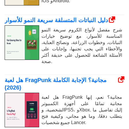
iOS وAndroid.
دليل النباتات المتسلقة سريعة النمو للأسوار
شرح مفصل لأنواع الكروم سريعة النمو
المناسبة للأسوار، مع توضيح خيارات
النباتات، وخطوات الزراعة، ونصائح العناية،
والأخطاء التي يجب تجنبها، وإجابات على
الأسئلة الشائعة للحصول على حديقة أكثر
صحة.
هل لعبة FragPunk مجانية؟ الإجابة الكاملة
(2026)
هل لعبة FragPunk مجانية؟ نعم، إنها
مجانية تمامًا على أجهزة الكمبيوتر
الشخصية، وPS5، وXbox. إليك تفاصيل ما
يتطلب دفعًا، وما هو مجاني، وكيفية فتح
جميع شخصيات Lancer.