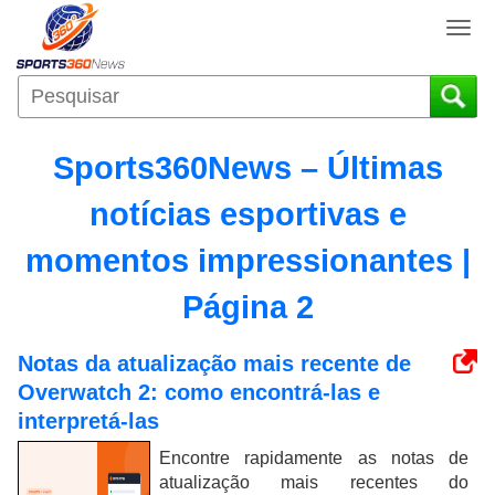
T
o
g
g
l
e
Sports360News – Últimas
n
a
notícias esportivas e
v
i
momentos impressionantes |
g
a
Página 2
t
i
Notas da atualização mais recente de
o
Overwatch 2: como encontrá-las e
n
interpretá-las
Encontre rapidamente as notas de
atualização mais recentes do