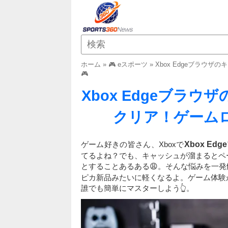
ホーム
»
🎮 eスポーツ
»
Xbox Edgeブラウ
🎮
Xbox Edgeブラ
クリア！ゲームロ
ゲーム好きの皆さん、Xboxで
Xbox Ed
てるよね？でも、キャッシュが溜まるとペ
とすることあるある😩。そんな悩みを一発
ピカ新品みたいに軽くなるよ。ゲーム体験
誰でも簡単にマスターしよう👆。