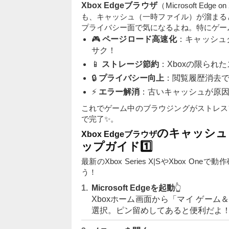
Xbox Edgeブラウザ
（Microsoft E
も、キャッシュ（一時ファイル）が溜まる
プライバシー面で気になるよね。特にゲー
🎮
ページロード高速化
：キャッシュ
サク！
📱
ストレージ節約
：Xboxの限られ
🔒
プライバシー向上
：閲覧履歴消去で
⚡
エラー解消
：古いキャッシュが原
これでゲーム中のブラウジングがストレス
で完了✨。
のキャッシュ
Xbox Edgeブラウザ
ップガイド1️⃣
最新のXbox Series X|SやXbox
う！
Microsoft Edgeを起動
👆
Xboxホーム画面から「マイ ゲーム＆ア
選択。ピン留めしてあると便利だよ