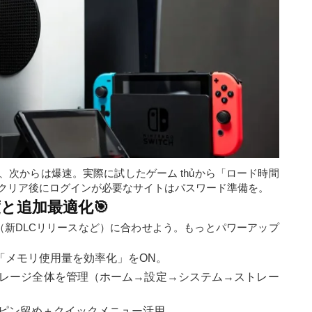
次からは爆速。実際に試したゲーム thủから「ロード時間
、クリア後にログインが必要なサイトはパスワード準備を。
度と追加最適化🎯
（新DLCリリースなど）に合わせよう。もっとパワーアップ
で「メモリ使用量を効率化」をON。
ストレージ全体を管理（ホーム→設定→システム→ストレー
geピン留め＋クイックメニュー活用。