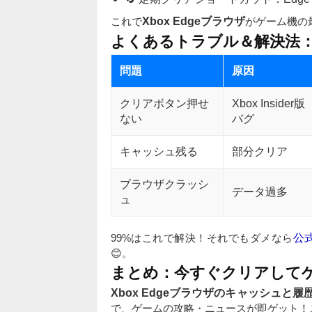
これで
Xbox Edgeブラウザ
がゲーム機の
よくあるトラブル＆解決法：
問題
原因
クリアボタン押せ
Xbox Insider版
ない
バグ
キャッシュ残る
部分クリア
ブラウザクラッシ
データ過多
ュ
99%はこれで解決！それでもダメなら
公
😊。
まとめ：今すぐクリアしてゲ
Xbox Edgeブラウザのキャッシュと履
で、ゲームの攻略・ニュースが即ゲット！