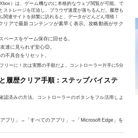
dge on Xbox）は、ゲーム機なのに本格的なウェブ閲覧が可能。で
とストレージを圧迫し、ブラウザ速度が落ちるんだ。履歴も
ム関連サイトを頻繁に訪れると、データがどんどん増殖！
クリアで最新コンテンツが素早く表示。攻略動画がサク
たスペースをゲーム保存に回せる。
友達に見られず安心😊。
因の不具合をリセット。
フリーに！次は実際の手順だよ。コントローラー片手に5分
と履歴クリア手順：ステップバイステ
 Oneで動作確認済みの方法。コントローラーのボタンをフル活用しよ
プリ」→「すべてのアプリ」→「Microsoft Edge」を
！