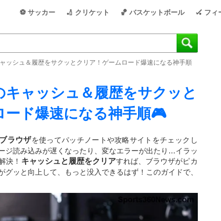
⚽ サッカー
🏏 クリケット
🏀 バスケットボール
🏑 フ
ザのキャッシュ＆履歴をサクッとクリア！ゲームロード爆速になる神手順
ウザのキャッシュ＆履歴をサクッと
ード爆速になる神手順🎮
geブラウザ
を使ってパッチノートや攻略サイトをチェックし
ージ読み込みが遅くなったり、変なエラーが出たり…イラッ
解決！
キャッシュと履歴をクリア
すれば、ブラウザがピカ
がグッと向上して、もっと没入できるはず！このガイドで、