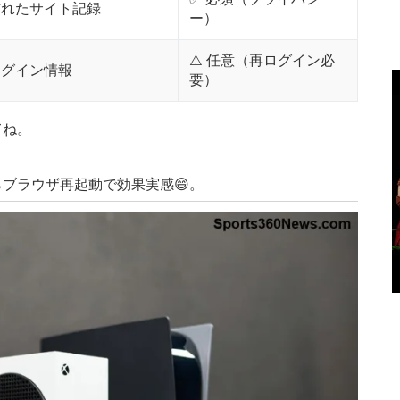
訪れたサイト記録
ー）
⚠️ 任意（再ログイン必
ログイン情報
要）
てね。
ブラウザ再起動で効果実感😄。