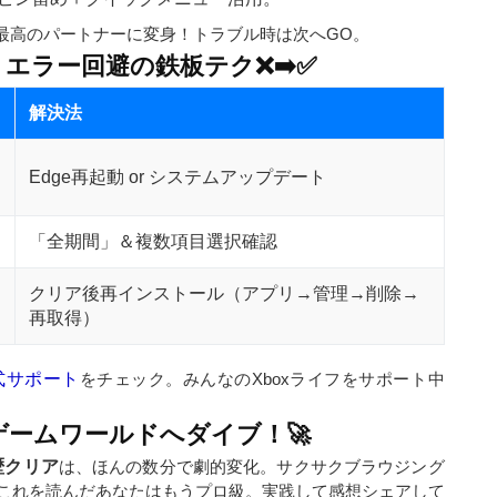
最高のパートナーに変身！トラブル時は次へGO。
エラー回避の鉄板テク❌➡️✅
解決法
Edge再起動 or システムアップデート
「全期間」＆複数項目選択確認
クリア後再インストール（アプリ→管理→削除→
再取得）
式サポート
をチェック。みんなのXboxライフをサポート中
ームワールドへダイブ！🚀
歴クリア
は、ほんの数分で劇的変化。サクサクブラウジング
これを読んだあなたはもうプロ級。実践して感想シェアして