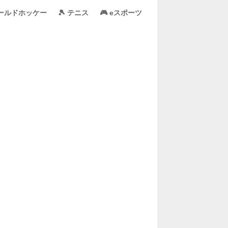
ィールドホッケー
🎾 テニス
🎮 eスポーツ