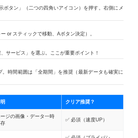
表示ボタン」（二つの四角いアイコン）を押す。右側にメ
 or スティックで移動、Aボタン決定）。
索、サービス」を選ぶ。ここが重要ポイント！
プ。時間範囲は「全期間」を推奨（最新データも確実に
説明
クリア推奨？
ページの画像・データ一時
✅ 必須（速度UP）
保存
✅ 必須（プライバシ