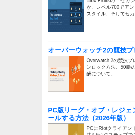
Blox Fruits
か、レベル700でア
スタイル、そしてセカ
オーバーウォッチ2の競技
Overwatch 2
ンロック方法、50勝
酬について。
PC版リーグ・オブ・レジェ
ールする方法（2026年版）
PCにRiotクライアント
法を5つのステップで