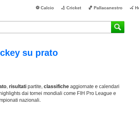
⚽ Calcio
🏏 Cricket
🏀 Pallacanestro
🏑 H
ckey su prato
ato
,
risultati
partite,
classifiche
aggiornate e calendari
 highlights dai tornei mondiali come FIH Pro League e
mpionati nazionali.